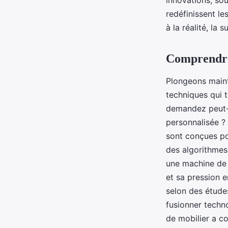
innovations, so
redéfinissent l
à la réalité, la 
Comprendre 
Plongeons maint
techniques qui 
demandez peut-ê
personnalisée ?
sont conçues po
des algorithmes
une machine de 
et sa pression e
selon des études
fusionner techno
de mobilier a c