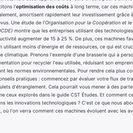
itons l'
optimisation des coûts
à long terme, car ces machi
tialement, amortisent rapidement leur investissement grâce 
vus. Une étude de l'
Organisation pour la Coopération et 
OCDE)
montre que les entreprises utilisant des technologie
ductivité augmenter de 15 à 25 %. De plus, ces machines fav
en utilisant moins d'énergie et de ressources, ce qui est cru
se climatique. Prenons l'exemple d'une brasserie qui a pers
entation pour recycler l'eau utilisée, réduisant son emprei
ant les normes environnementales. Pour rendre cela plus co
onseils pratiques : commencez par évaluer votre flux de tra
oulets d'étranglement. Cela pourrait vous mener à des parte
me ceux explorés dans le guide CST Études. Et comment c
dans les innovations technologiques ? C'est ce que nous abo
e, où l'on verra comment ces machines évoluent avec les a