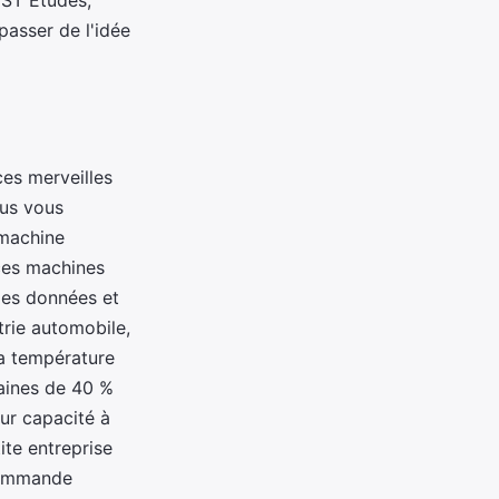
CST Études,
passer de l'idée
es merveilles
ous vous
 machine
 ces machines
des données et
rie automobile,
a température
maines de 40 %
eur capacité à
ite entreprise
mmande