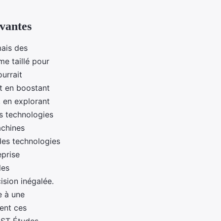
ovantes
mais des
e taillé pour
urrait
et en boostant
, en explorant
es technologies
achines
 des technologies
eprise
les
sion inégalée.
e à une
ent ces