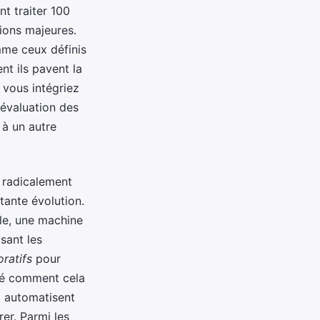
nt traiter 100
ions majeures.
mme ceux définis
t ils pavent la
 vous intégriez
 évaluation des
 à un autre
 radicalement
ante évolution.
le, une machine
sant les
oratifs
pour
gé comment cela
t automatisent
rer. Parmi les