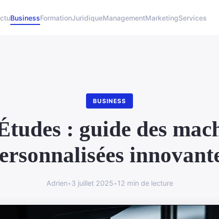
ctu
Business
Formation
Juridique
Management
Marketing
Services
BUSINESS
Études : guide des mac
ersonnalisées innovant
Adrien
•
3 juillet 2025
•
12 min de lecture