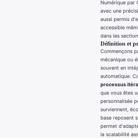
Numérique par O
avec une précisi
aussi permis d'
accessible même
dans les section
Définition et p
Commençons par 
mécanique ou él
souvent en inté
automatique. Co
processus itéra
que vous êtes u
personnalisée po
surviennent, éc
base reposent sur
permet d'adapte
la scalabilité a