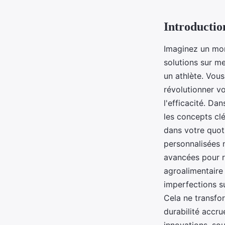
Introductio
Imaginez un mon
solutions sur m
un athlète. Vou
révolutionner vo
l'efficacité. Da
les concepts clé
dans votre quot
personnalisées n
avancées pour r
agroalimentaire
imperfections su
Cela ne transfo
durabilité accr