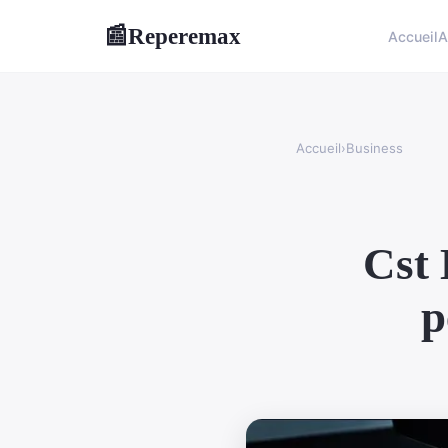
Reperemax
📰
Accueil
A
Accueil
›
Business
Cst 
p