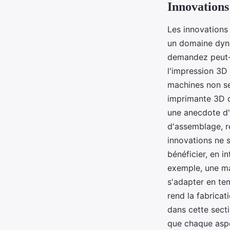
Innovations
Les innovations
un domaine dyna
demandez peut-
l'impression 3D
machines non se
imprimante 3D q
une anecdote d'u
d'assemblage, ré
innovations ne 
bénéficier, en i
exemple, une ma
s'adapter en te
rend la fabrica
dans cette secti
que chaque aspe