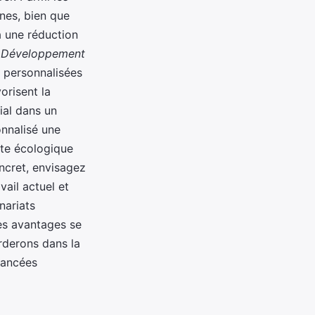
nes, bien que
à une réduction
le Développement
s personnalisées
orisent la
cial dans un
onnalisé une
nte écologique
ncret, envisagez
vail actuel et
nariats
es avantages se
rderons dans la
vancées