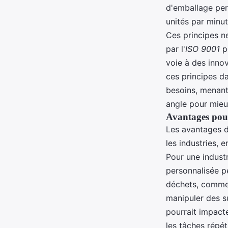
d'emballage pers
unités par minu
Ces principes n
par l'
ISO 9001
po
voie à des inno
ces principes d
besoins, menant
angle pour mieux
Avantages pour
Les avantages d
les industries, 
Pour une indust
personnalisée p
déchets, comme 
manipuler des s
pourrait impact
les tâches répét