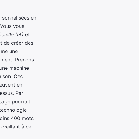
rsonnalisées en
. Vous vous
icielle (IA)
et
t de créer des
omme une
ement. Prenons
r une machine
aison. Ces
peuvent en
essus. Par
sage pourrait
 technologie
 moins 400 mots
 veillant à ce