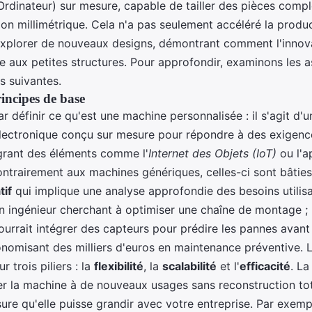
rdinateur) sur mesure, capable de tailler des pièces comp
on millimétrique. Cela n'a pas seulement accéléré la produc
explorer de nouveaux designs, démontrant comment l'innova
 aux petites structures. Pour approfondir, examinons les a
s suivantes.
rincipes de base
définir ce qu'est une machine personnalisée : il s'agit d'
ectronique conçu sur mesure pour répondre à des exigence
grant des éléments comme l'
Internet des Objets (IoT)
ou l'a
ntrairement aux machines génériques, celles-ci sont bâties
tif
qui implique une analyse approfondie des besoins utilis
n ingénieur cherchant à optimiser une chaîne de montage ;
urrait intégrer des capteurs pour prédire les pannes avant 
onomisant des milliers d'euros en maintenance préventive. 
 trois piliers : la
flexibilité
, la
scalabilité
et l'
efficacité
. La
r la machine à de nouveaux usages sans reconstruction tot
ssure qu'elle puisse grandir avec votre entreprise. Par exem