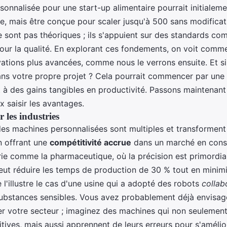
onnalisée pour une start-up alimentaire pourrait initialeme
te, mais être conçue pour scaler jusqu'à 500 sans modificat
e sont pas théoriques ; ils s'appuient sur des standards co
ur la qualité. En explorant ces fondements, on voit commen
vations plus avancées, comme nous le verrons ensuite. Et si
ans votre propre projet ? Cela pourrait commencer par une
 à des gains tangibles en productivité. Passons maintenant
 saisir les avantages.
 les industries
es machines personnalisées sont multiples et transforment
en offrant une
compétitivité accrue
dans un marché en const
rie comme la pharmaceutique, où la précision est primordia
eut réduire les temps de production de 30 % tout en minimi
l'illustre le cas d'une usine qui a adopté des robots
collab
ubstances sensibles. Vous avez probablement déjà envisa
er votre secteur ; imaginez des machines qui non seulemen
itives, mais aussi apprennent de leurs erreurs pour s'amélio