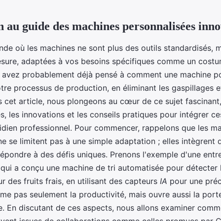
n au guide des machines personnalisées inn
de où les machines ne sont plus des outils standardisés, 
esure, adaptées à vos besoins spécifiques comme un costum
s avez probablement déjà pensé à comment une machine po
tre processus de production, en éliminant les gaspillages 
ns cet article, nous plongeons au cœur de ce sujet fascinant
s, les innovations et les conseils pratiques pour intégrer c
idien professionnel. Pour commencer, rappelons que les m
e se limitent pas à une simple adaptation ; elles intègrent
épondre à des défis uniques. Prenons l'exemple d'une entr
 qui a conçu une machine de tri automatisée pour détecter 
r des fruits frais, en utilisant des capteurs
IA
pour une préci
rme pas seulement la productivité, mais ouvre aussi la port
ue. En discutant de ces aspects, nous allons examiner comm