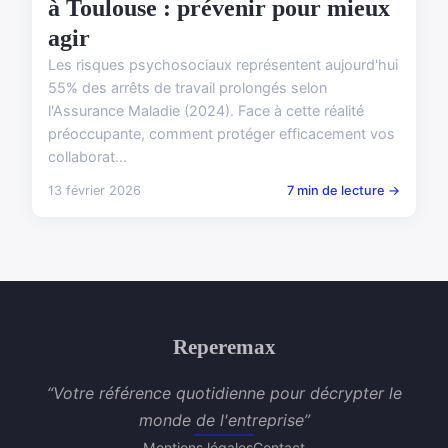
à Toulouse : prévenir pour mieux
agir
Les risques psychosociaux représentent aujourd'hui
55% des arrêts de travail prolongés selon
l'Assurance Maladie (2024). Face à cette réalité
préoccupante, comment protéger efficacement vos
collaborat...
13 février 2026
7 min de lecture →
Reperemax
“Votre référence quotidienne pour décrypter le
monde de l'entreprise”
Mentions légales
Contact