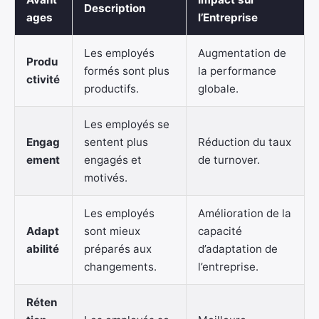
Description
ages
l’Entreprise
Les employés
Augmentation de
Produ
formés sont plus
la performance
ctivité
productifs.
globale.
Les employés se
Engag
sentent plus
Réduction du taux
ement
engagés et
de turnover.
motivés.
Les employés
Amélioration de la
Adapt
sont mieux
capacité
abilité
préparés aux
d’adaptation de
changements.
l’entreprise.
Réten