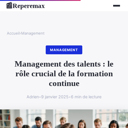
Reperemax
📰
Accueil
›
Management
MANAGEMENT
Management des talents : le
rôle crucial de la formation
continue
Adrien
•
9 janvier 2025
•
6 min de lecture