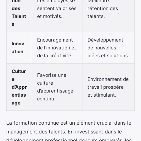
tion
Les employés se
Meilleure
des
sentent valorisés
rétention des
Talent
et motivés.
talents.
s
Encouragement
Développement
Innov
de l’innovation et
de nouvelles
ation
de la créativité.
idées et solutions.
Cultur
Favorise une
e
Environnement de
culture
d’Appr
travail prospère
d’apprentissage
entiss
et stimulant.
continu.
age
La formation continue est un élément crucial dans le
management des talents. En investissant dans le
développement professionnel de leurs employés, les