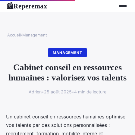
Reperemax
📰
Accueil
›
Management
MANAGEMENT
Cabinet conseil en ressources
humaines : valorisez vos talents
Adrien
•
25 août 2025
•
4 min de lecture
Un cabinet conseil en ressources humaines optimise
vos talents par des solutions personnalisées :
recrutement, formation, mobilité interne et