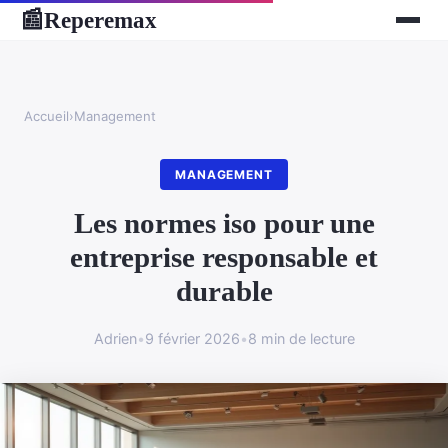
Reperemax
📰
Accueil
›
Management
MANAGEMENT
Les normes iso pour une
entreprise responsable et
durable
Adrien
•
9 février 2026
•
8 min de lecture